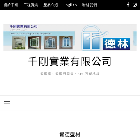
跳
關於千剛
工程實績
產品介紹
English
聯絡我們
至
主
要
內
容
千剛實業有限公司
塑鋼窗、塑鋼門銷售、SPC石塑地板
實德型材