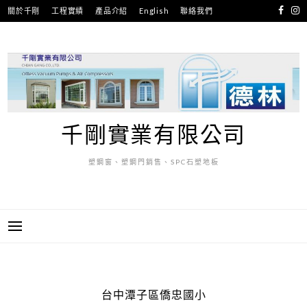
跳
關於千剛
工程實績
產品介紹
English
聯絡我們
至
主
要
內
容
千剛實業有限公司
塑鋼窗、塑鋼門銷售、SPC石塑地板
台中潭子區僑忠國小