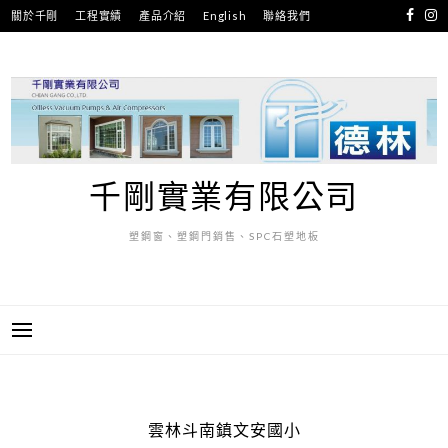
跳
關於千剛
工程實績
產品介紹
English
聯絡我們
至
主
要
內
容
千剛實業有限公司
塑鋼窗、塑鋼門銷售、SPC石塑地板
雲林斗南鎮文安國小