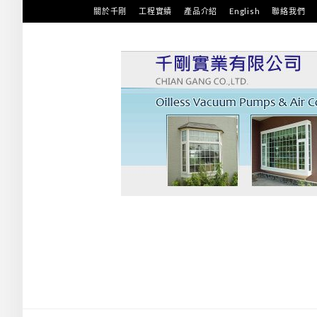
跳
關於千剛
工程實績
產品介紹
English
聯絡我們
至
主
要
內
容